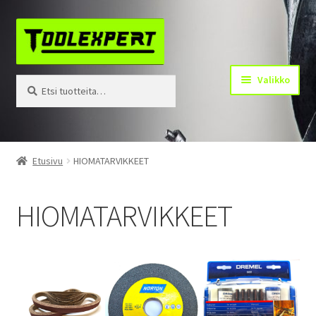
Siirry
Siirry
navigointiin
sisältöön
Valikko
Etsi:
Haku
Tuotteet
Etusivu
HIOMATARVIKKEET
Yhteystiedot
HIOMATARVIKKEET
Kotisivu