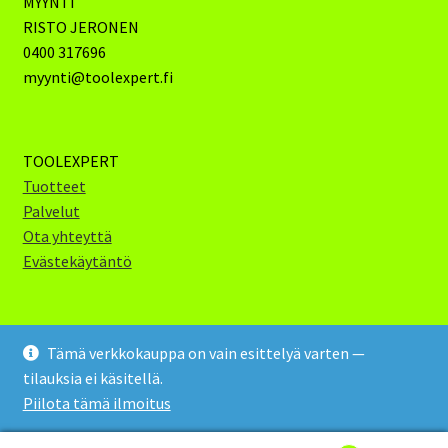
MYYNTI
RISTO JERONEN
0400 317696
myynti@toolexpert.fi
TOOLEXPERT
Tuotteet
Palvelut
Ota yhteyttä
Evästekäytäntö
Tämä verkkokauppa on vain esittelyä varten —
tilauksia ei käsitellä.
Toolexpert Oy 2024 (c)
Piilota tämä ilmoitus