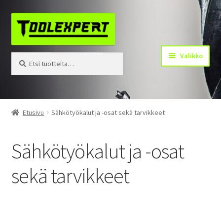
Siirry
Siirry
navigointiin
sisältöön
Valikko
Etsi:
Haku
Tuotteet
Etusivu
Sähkötyökalut ja -osat sekä tarvikkeet
Yhteystiedot
Sähkötyökalut ja -osat
Kotisivu
sekä tarvikkeet