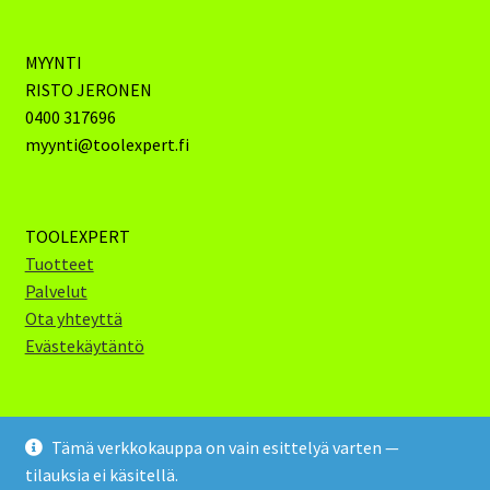
MYYNTI
RISTO JERONEN
0400 317696
myynti@toolexpert.fi
TOOLEXPERT
Tuotteet
Palvelut
Ota yhteyttä
Evästekäytäntö
Tämä verkkokauppa on vain esittelyä varten —
tilauksia ei käsitellä.
Toolexpert Oy 2024 (c)