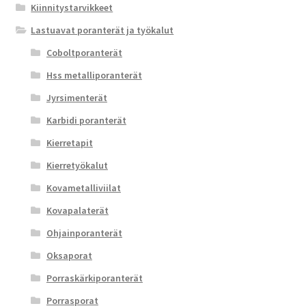
Kiinnitystarvikkeet
Lastuavat poranterät ja työkalut
Coboltporanterät
Hss metalliporanterät
Jyrsimenterät
Karbidi poranterät
Kierretapit
Kierretyökalut
Kovametalliviilat
Kovapalaterät
Ohjainporanterät
Oksaporat
Porraskärkiporanterät
Porrasporat