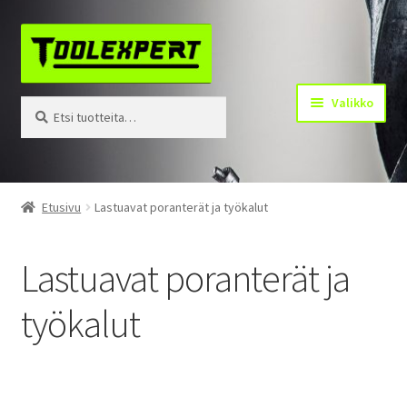
Siirry
Siirry
navigointiin
sisältöön
Valikko
Etsi:
Haku
Tuotteet
Etusivu
Lastuavat poranterät ja työkalut
Yhteystiedot
Lastuavat poranterät ja
Kotisivu
työkalut