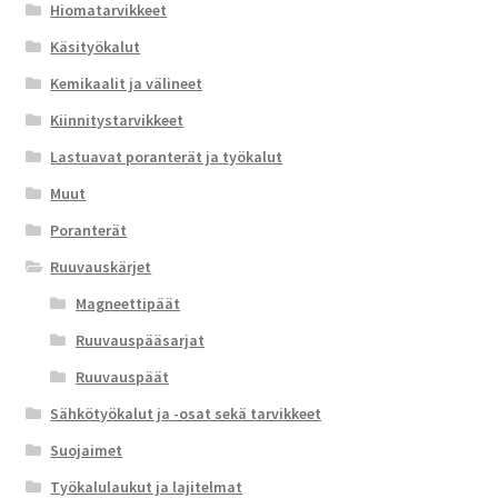
Hiomatarvikkeet
Käsityökalut
Kemikaalit ja välineet
Kiinnitystarvikkeet
Lastuavat poranterät ja työkalut
Muut
Poranterät
Ruuvauskärjet
Magneettipäät
Ruuvauspääsarjat
Ruuvauspäät
Sähkötyökalut ja -osat sekä tarvikkeet
Suojaimet
Työkalulaukut ja lajitelmat