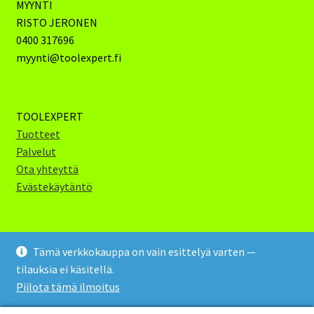
MYYNTI
RISTO JERONEN
0400 317696
myynti@toolexpert.fi
TOOLEXPERT
Tuotteet
Palvelut
Ota yhteyttä
Evästekäytäntö
Tämä verkkokauppa on vain esittelyä varten —
tilauksia ei käsitellä.
Toolexpert Oy 2024 (c)
Piilota tämä ilmoitus