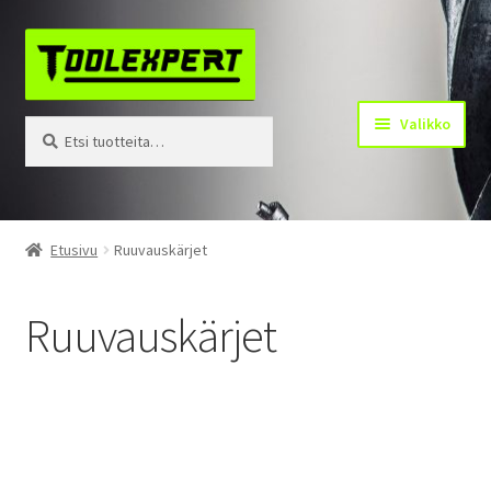
Siirry
Siirry
navigointiin
sisältöön
Valikko
Etsi:
Haku
Tuotteet
Etusivu
Ruuvauskärjet
Yhteystiedot
Ruuvauskärjet
Kotisivu