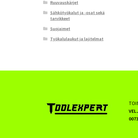
Ruuvauskärjet
Sähkötyökalut ja -osat sekä
tarvikkeet
Suojaimet
Työkalulaukut ja lajitelmat
TOI
VEL
0073