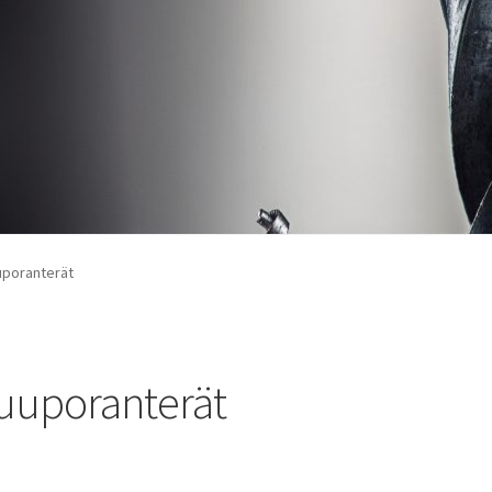
poranterät
uuporanterät