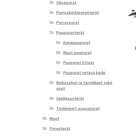
Oksaporat
Porraskärkiporanterät
Porrasporat
Puuporanterät
Konepuuporat
Muut puuporat
Puuporat litteät
Puuporat vetävä kärki
Reikäsahat ja tarvikkeet sekä
osat
Senkkausterät
Toolexpert avausporat
Muut
Poranterät