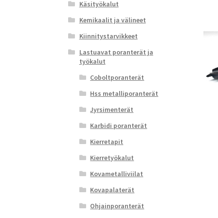
Käsityökalut
Kemikaalit ja välineet
Kiinnitystarvikkeet
Lastuavat poranterät ja
työkalut
Coboltporanterät
Hss metalliporanterät
Jyrsimenterät
Karbidi poranterät
Kierretapit
Kierretyökalut
Kovametalliviilat
Kovapalaterät
Ohjainporanterät