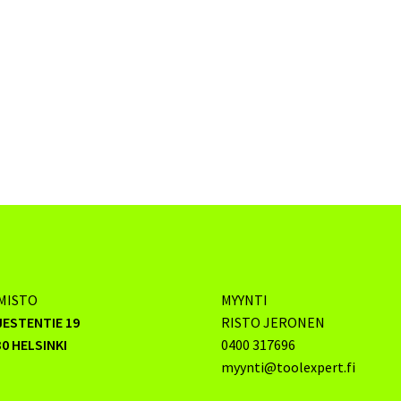
MISTO
MYYNTI
JESTENTIE 19
RISTO JERONEN
0 HELSINKI
0400 317696
myynti@toolexpert.fi