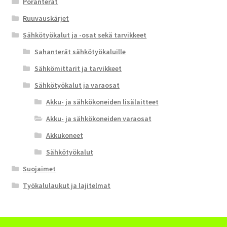
Poranterät
Ruuvauskärjet
Sähkötyökalut ja -osat sekä tarvikkeet
Sahanterät sähkötyökaluille
Sähkömittarit ja tarvikkeet
Sähkötyökalut ja varaosat
Akku- ja sähkökoneiden lisälaitteet
Akku- ja sähkökoneiden varaosat
Akkukoneet
Sähkötyökalut
Suojaimet
Työkalulaukut ja lajitelmat