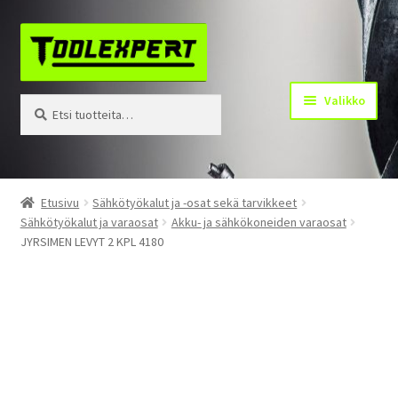
Siirry
Siirry
navigointiin
sisältöön
Valikko
Etsi:
Haku
Tuotteet
Etusivu
Sähkötyökalut ja -osat sekä tarvikkeet
Sähkötyökalut ja varaosat
Akku- ja sähkökoneiden varaosat
Yhteystiedot
JYRSIMEN LEVYT 2 KPL 4180
Kotisivu