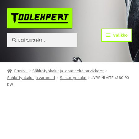
Siirry
Siirry
navigointiin
sisältöön
Valikko
Etsi:
Haku
Tuotteet
Etusivu
Sähkötyökalut ja -osat sekä tarvikkeet
Sähkötyökalut ja varaosat
Sähkötyökalut
JYRSINLAITE 4180-90
Yhteystiedot
DW
Kotisivu