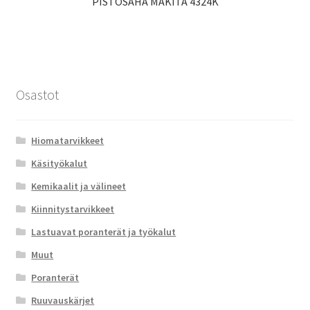
PISTOSAHA MAKITA 4324K
Osastot
Hiomatarvikkeet
Käsityökalut
Kemikaalit ja välineet
Kiinnitystarvikkeet
Lastuavat poranterät ja työkalut
Muut
Poranterät
Ruuvauskärjet