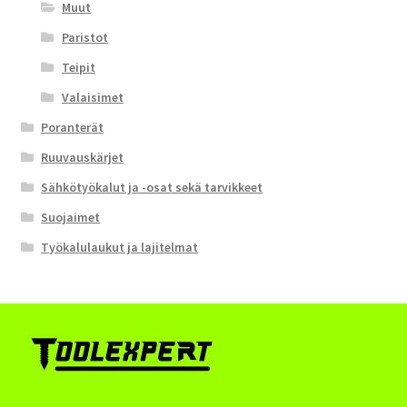
Muut
Paristot
Teipit
Valaisimet
Poranterät
Ruuvauskärjet
Sähkötyökalut ja -osat sekä tarvikkeet
Suojaimet
Työkalulaukut ja lajitelmat