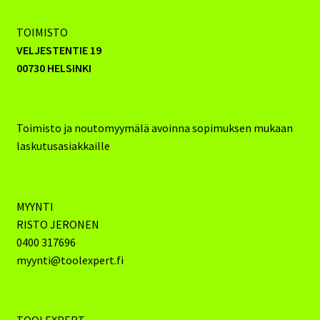
TOIMISTO
VELJESTENTIE 19
00730 HELSINKI
Toimisto ja noutomyymälä avoinna sopimuksen mukaan
laskutusasiakkaille
MYYNTI
RISTO JERONEN
0400 317696
myynti@toolexpert.fi
TOOLEXPERT