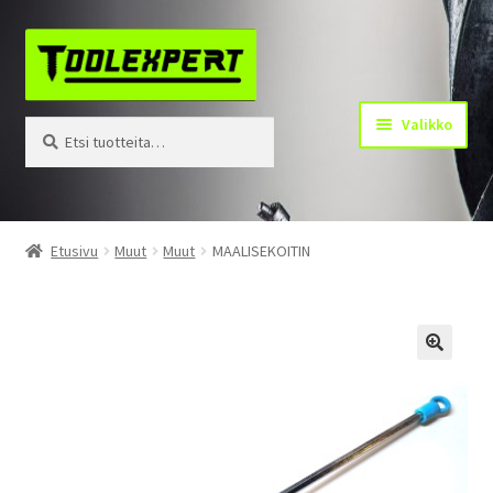
Siirry
Siirry
navigointiin
sisältöön
Valikko
Etsi:
Haku
Tuotteet
Etusivu
Muut
Muut
MAALISEKOITIN
Yhteystiedot
Kotisivu