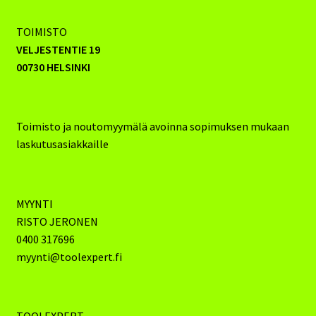
TOIMISTO
VELJESTENTIE 19
00730 HELSINKI
Toimisto ja noutomyymälä avoinna sopimuksen mukaan
laskutusasiakkaille
MYYNTI
RISTO JERONEN
0400 317696
myynti@toolexpert.fi
TOOLEXPERT