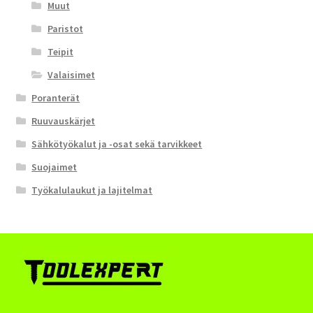
Muut
Paristot
Teipit
Valaisimet
Poranterät
Ruuvauskärjet
Sähkötyökalut ja -osat sekä tarvikkeet
Suojaimet
Työkalulaukut ja lajitelmat