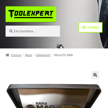
Siirry
Siirry
navigointiin
sisältöön
Valikko
Etsi:
Haku
Tuotteet
Etusivu
Muut
Valaisimet
MAGLITE MINI
Yhteystiedot
Kotisivu