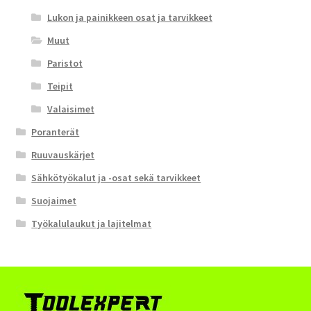
Lukon ja painikkeen osat ja tarvikkeet
Muut
Paristot
Teipit
Valaisimet
Poranterät
Ruuvauskärjet
Sähkötyökalut ja -osat sekä tarvikkeet
Suojaimet
Työkalulaukut ja lajitelmat