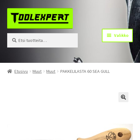
Siirry
Siirry
navigointiin
sisältöön
Valikko
Etsi:
Haku
Tuotteet
Etusivu
Muut
Muut
PAKKELILASTA 60 SEA GULL
Yhteystiedot
Kotisivu