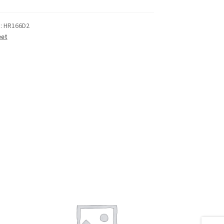
):
HR166D2
eet