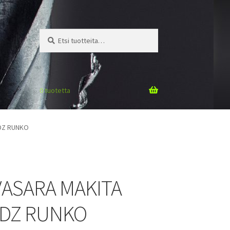
Etsi:
Haku
0 tuotetta
DZ RUNKO
ASARA MAKITA
DZ RUNKO