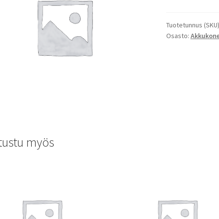
Tuotetunnus (SKU
Osasto:
Akkukon
tustu myös