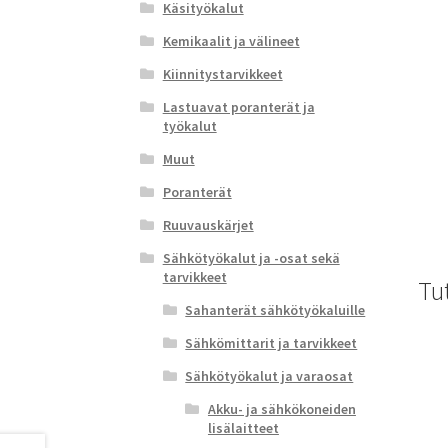
Käsityökalut
Kemikaalit ja välineet
Kiinnitystarvikkeet
Lastuavat poranterät ja
työkalut
Muut
Poranterät
Ruuvauskärjet
Sähkötyökalut ja -osat sekä
tarvikkeet
Tu
Sahanterät sähkötyökaluille
Sähkömittarit ja tarvikkeet
Sähkötyökalut ja varaosat
Akku- ja sähkökoneiden
lisälaitteet