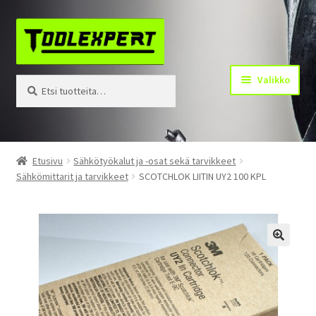
Siirry
Siirry
navigointiin
sisältöön
Valikko
Etsi:
Haku
Tuotteet
Etusivu
Sähkötyökalut ja -osat sekä tarvikkeet
Sähkömittarit ja tarvikkeet
SCOTCHLOK LIITIN UY2 100 KPL
Yhteystiedot
Kotisivu