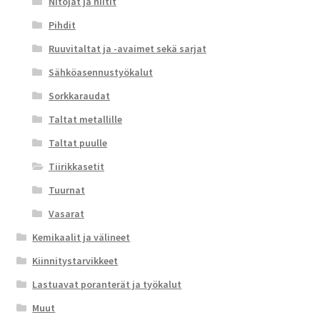
Nitojat ja niitit
Pihdit
Ruuvitaltat ja -avaimet sekä sarjat
Sähköasennustyökalut
Sorkkaraudat
Taltat metallille
Taltat puulle
Tiirikkasetit
Tuurnat
Vasarat
Kemikaalit ja välineet
Kiinnitystarvikkeet
Lastuavat poranterät ja työkalut
Muut