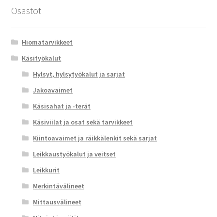
Osastot
Hiomatarvikkeet
Käsityökalut
Hylsyt, hylsytyökalut ja sarjat
Jakoavaimet
Käsisahat ja -terät
Käsiviilat ja osat sekä tarvikkeet
Kiintoavaimet ja räikkälenkit sekä sarjat
Leikkaustyökalut ja veitset
Leikkurit
Merkintävälineet
Mittausvälineet