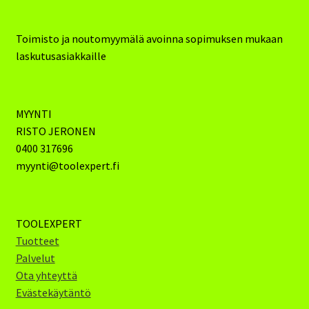
Toimisto ja noutomyymälä avoinna sopimuksen mukaan
laskutusasiakkaille
MYYNTI
RISTO JERONEN
0400 317696
myynti@toolexpert.fi
TOOLEXPERT
Tuotteet
Palvelut
Ota yhteyttä
Evästekäytäntö