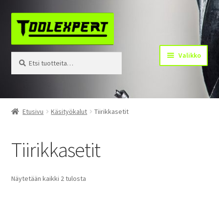
Siirry
Siirry
navigointiin
sisältöön
Valikko
Etsi:
Haku
Tuotteet
Etusivu
Käsityökalut
Tiirikkasetit
Yhteystiedot
Tiirikkasetit
Kotisivu
Näytetään kaikki 2 tulosta