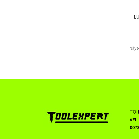
L
Näyte
TOI
VEL
0073