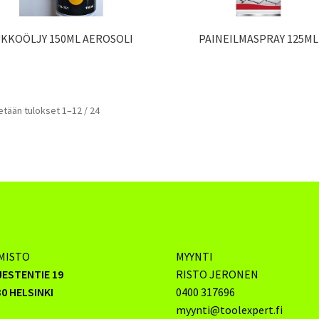
UKKOÖLJY 150ML AEROSOLI
PAINEILMASPRAY 125ML
tään tulokset 1–12 / 24
MISTO
MYYNTI
JESTENTIE 19
RISTO JERONEN
0 HELSINKI
0400 317696
myynti@toolexpert.fi