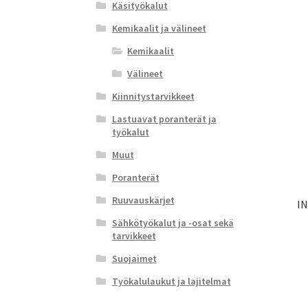
Käsityökalut
Kemikaalit ja välineet
Kemikaalit
Välineet
Kiinnitystarvikkeet
Lastuavat poranterät ja
työkalut
Muut
Poranterät
Ruuvauskärjet
IN
Sähkötyökalut ja -osat sekä
tarvikkeet
Suojaimet
Työkalulaukut ja lajitelmat