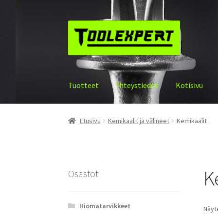
Siirry
Siirry
navigointiin
sisältöön
Tuotteet
Yhteystiedot
Kotisivu
Etusivu
Kemikaalit ja välineet
Kemikaalit
K
Osastot
Hiomatarvikkeet
Näyte