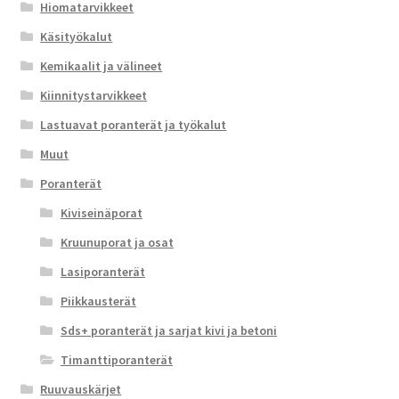
Hiomatarvikkeet
Käsityökalut
Kemikaalit ja välineet
Kiinnitystarvikkeet
Lastuavat poranterät ja työkalut
Muut
Poranterät
Kiviseinäporat
Kruunuporat ja osat
Lasiporanterät
Piikkausterät
Sds+ poranterät ja sarjat kivi ja betoni
Timanttiporanterät
Ruuvauskärjet