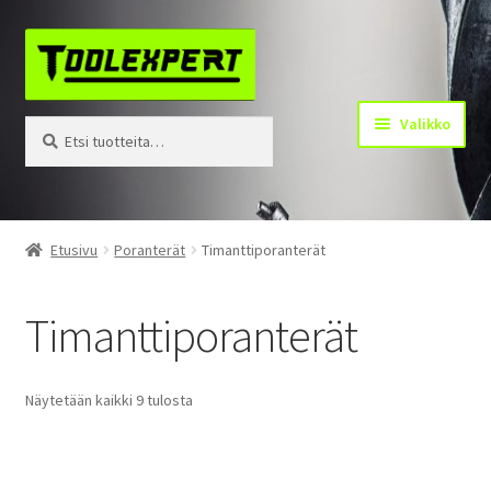
Siirry
Siirry
navigointiin
sisältöön
Valikko
Etsi:
Haku
Tuotteet
Etusivu
Poranterät
Timanttiporanterät
Yhteystiedot
Timanttiporanterät
Kotisivu
Näytetään kaikki 9 tulosta