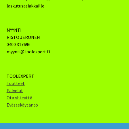
laskutusasiakkaille
MYYNTI
RISTO JERONEN
0400 317696
myynti@toolexpert.fi
TOOLEXPERT
Tuotteet
Palvelut
Ota yhteyttä
Evästekäytäntö