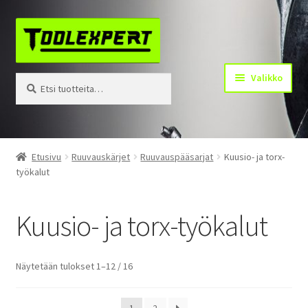
Siirry
Siirry
navigointiin
sisältöön
Valikko
Etsi:
Haku
Tuotteet
Etusivu
Ruuvauskärjet
Ruuvauspääsarjat
Kuusio- ja torx-
työkalut
Yhteystiedot
Kotisivu
Kuusio- ja torx-työkalut
Näytetään tulokset 1–12 / 16