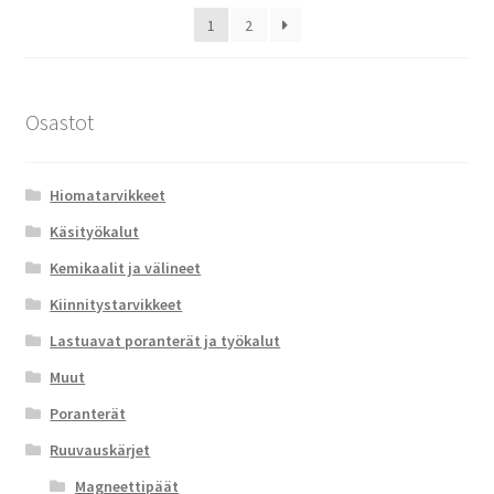
1
2
Osastot
Hiomatarvikkeet
Käsityökalut
Kemikaalit ja välineet
Kiinnitystarvikkeet
Lastuavat poranterät ja työkalut
Muut
Poranterät
Ruuvauskärjet
Magneettipäät