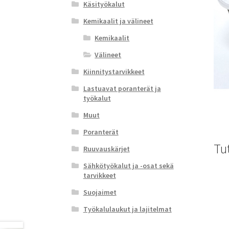
Käsityökalut
Kemikaalit ja välineet
Kemikaalit
Välineet
Kiinnitystarvikkeet
Lastuavat poranterät ja
työkalut
Muut
Poranterät
Tu
Ruuvauskärjet
Sähkötyökalut ja -osat sekä
tarvikkeet
Suojaimet
Työkalulaukut ja lajitelmat