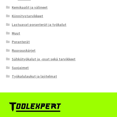
Kemikaalit ja välineet
Kiinnitystarvikkeet
Lastuavat poranterät ja työkalut
Muut
Poranterät
Ruuvauskärjet
Sähkötyökalut ja -osat sekä tarvikkeet
Suojaimet
Työkalulaukut ja lajitelmat