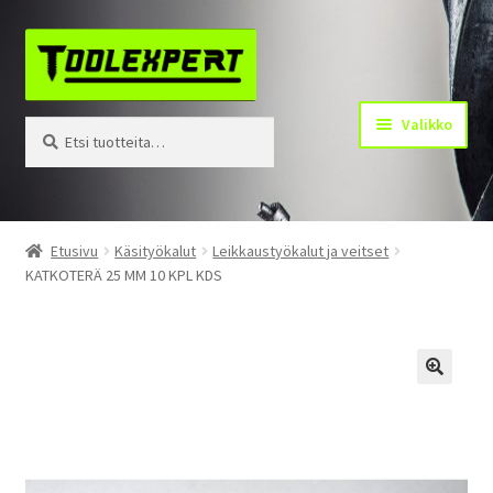
Siirry
Siirry
navigointiin
sisältöön
Valikko
Etsi:
Haku
Tuotteet
Etusivu
Käsityökalut
Leikkaustyökalut ja veitset
KATKOTERÄ 25 MM 10 KPL KDS
Yhteystiedot
Kotisivu