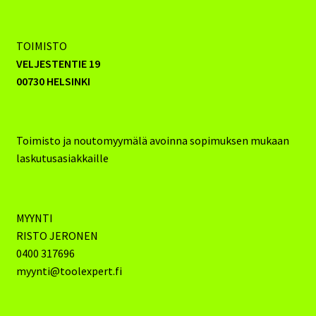
TOIMISTO
VELJESTENTIE 19
00730 HELSINKI
Toimisto ja noutomyymälä avoinna sopimuksen mukaan
laskutusasiakkaille
MYYNTI
RISTO JERONEN
0400 317696
myynti@toolexpert.fi