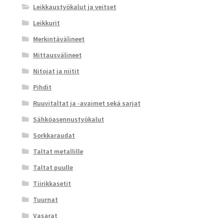
Leikkaustyökalut ja veitset
Leikkurit
Merkintävälineet
Mittausvälineet
Nitojat ja niitit
Pihdit
Ruuvitaltat ja -avaimet sekä sarjat
Sähköasennustyökalut
Sorkkaraudat
Taltat metallille
Taltat puulle
Tiirikkasetit
Tuurnat
Vasarat