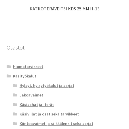
KATKOTERÄVEITSI KDS 25 MM H-13
Osastot
Hiomatarvikkeet
Käsityökalut
Hylsyt, hylsytyökalut ja sarjat
Jakoavaimet
Käsisahat ja -terät
Käsiviilat ja osat sekä tarvikkeet
Kiintoavaimet ja räikkälenkit sekä sarjat