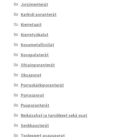
Jyrsimenterät
Karbidi poranterät
Kierretapit
Kierretyökalut
Kovametalliviilat
Kovapalaterät
Ohjainporanterät
Oksaporat
Porraskärkiporanterät
Porrasporat
Puuporanterät
Reikäsahat ja tarvikkeet sekä osat
Senkkausterät
Toolexpert avausporat