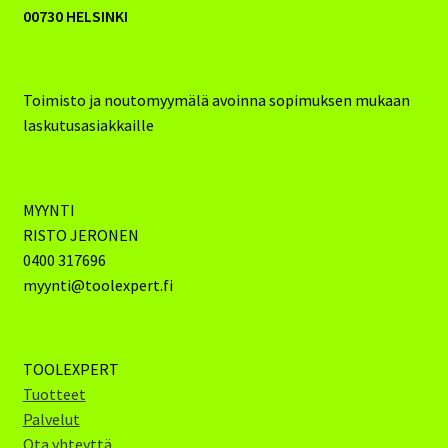
00730 HELSINKI
Toimisto ja noutomyymälä avoinna sopimuksen mukaan
laskutusasiakkaille
MYYNTI
RISTO JERONEN
0400 317696
myynti@toolexpert.fi
TOOLEXPERT
Tuotteet
Palvelut
Ota yhteyttä