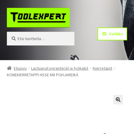
Siirry
Siirry
navigointiin
sisältöön
Valikko
Etsi:
Haku
Tuotteet
Etusivu
Lastuavat poranterät ja työkalut
Kierretapit
KONEKIERRETAPPI HSSE M8 POHJAREIKÄ
Yhteystiedot
Kotisivu