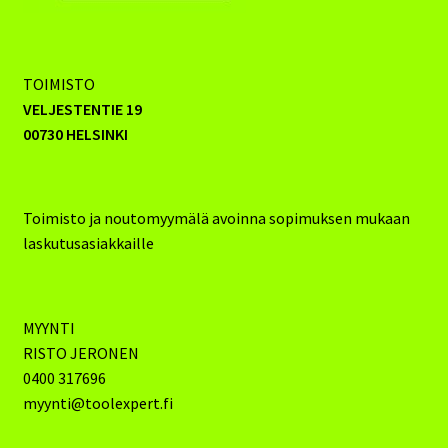
TOIMISTO
VELJESTENTIE 19
00730 HELSINKI
Toimisto ja noutomyymälä avoinna sopimuksen mukaan
laskutusasiakkaille
MYYNTI
RISTO JERONEN
0400 317696
myynti@toolexpert.fi