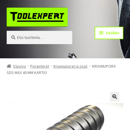
Siirry
Siirry
navigointiin
sisältöön
Valikko
Etsi:
Haku
Tuotteet
Etusivu
Poranterät
Kruunuporat ja osat
KRUUNUPORA
SDS MAX 40 MM KARTIO
Yhteystiedot
Kotisivu