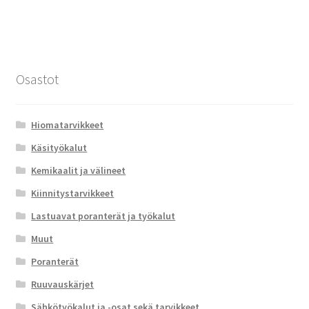
Osastot
Hiomatarvikkeet
Käsityökalut
Kemikaalit ja välineet
Kiinnitystarvikkeet
Lastuavat poranterät ja työkalut
Muut
Poranterät
Ruuvauskärjet
Sähkötyökalut ja -osat sekä tarvikkeet