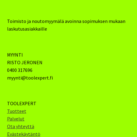
Toimisto ja noutomyymälä avoinna sopimuksen mukaan
laskutusasiakkaille
MYYNTI
RISTO JERONEN
0400 317696
myynti@toolexpert.fi
TOOLEXPERT
Tuotteet
Palvelut
Ota yhteyttä
Evästekäytäntö