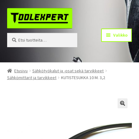
Siirry
Siirry
navigointiin
sisältöön
Valikko
Etsi:
Haku
Tuotteet
Etusivu
Sähkötyökalut ja -osat sekä tarvikkeet
Sähkömittarit ja tarvikkeet
KUTISTESUKKA 10 M. 3,2
Yhteystiedot
Kotisivu