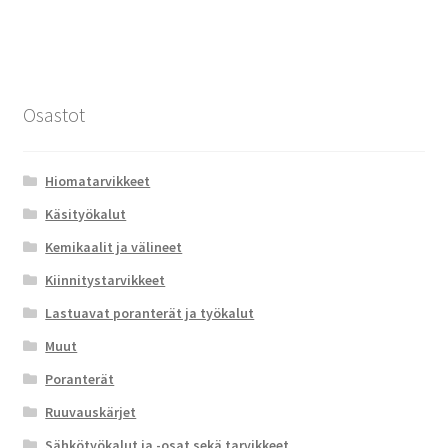
Osastot
Hiomatarvikkeet
Käsityökalut
Kemikaalit ja välineet
Kiinnitystarvikkeet
Lastuavat poranterät ja työkalut
Muut
Poranterät
Ruuvauskärjet
Sähkötyökalut ja -osat sekä tarvikkeet