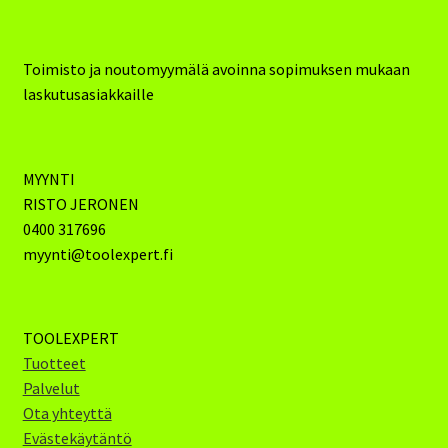
Toimisto ja noutomyymälä avoinna sopimuksen mukaan
laskutusasiakkaille
MYYNTI
RISTO JERONEN
0400 317696
myynti@toolexpert.fi
TOOLEXPERT
Tuotteet
Palvelut
Ota yhteyttä
Evästekäytäntö