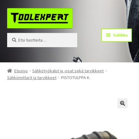
Siirry
Siirry
navigointiin
sisältöön
Valikko
Etsi:
Haku
Tuotteet
Etusivu
Sähkötyökalut ja -osat sekä tarvikkeet
Sähkömittarit ja tarvikkeet
PISTOTULPPA K.
Yhteystiedot
Kotisivu