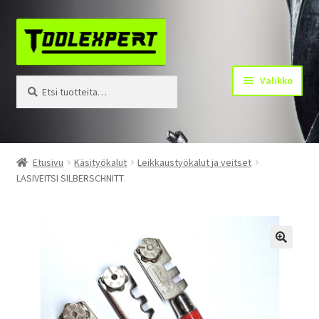
Siirry
Siirry
navigointiin
sisältöön
Valikko
Etsi:
Haku
Tuotteet
Etusivu
Käsityökalut
Leikkaustyökalut ja veitset
LASIVEITSI SILBERSCHNITT
Yhteystiedot
Kotisivu