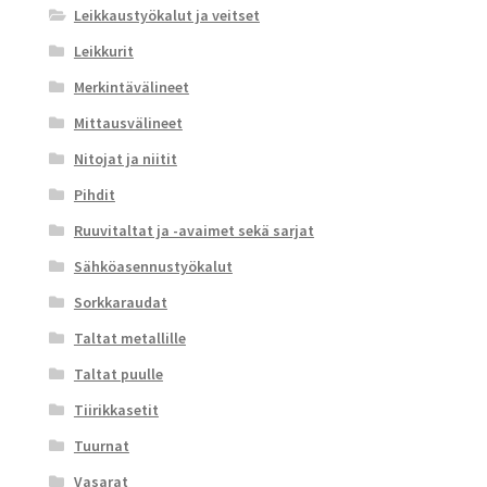
Leikkaustyökalut ja veitset
Leikkurit
Merkintävälineet
Mittausvälineet
Nitojat ja niitit
Pihdit
Ruuvitaltat ja -avaimet sekä sarjat
Sähköasennustyökalut
Sorkkaraudat
Taltat metallille
Taltat puulle
Tiirikkasetit
Tuurnat
Vasarat