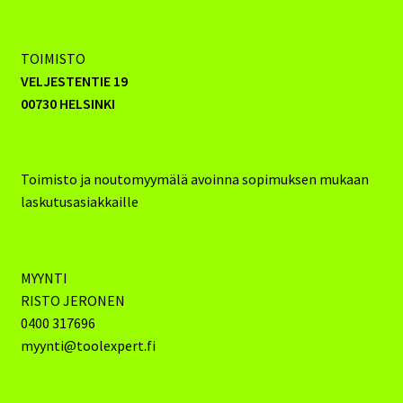
TOIMISTO
VELJESTENTIE 19
00730 HELSINKI
Toimisto ja noutomyymälä avoinna sopimuksen mukaan
laskutusasiakkaille
MYYNTI
RISTO JERONEN
0400 317696
myynti@toolexpert.fi