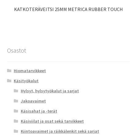
KATKOTERÄVEITSI 25MM METRICA RUBBER TOUCH
Osastot
Hiomatarvikkeet
Käsityökalut
Hylsyt, hylsytyökalut ja sarjat
Jakoavaimet
Käsisahat ja -terät
Käsiviilat ja osat sekä tarvikkeet
Kiintoavaimet ja räikkälenkit sekä sarjat