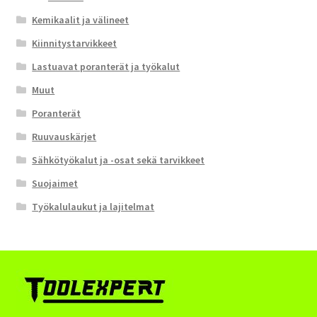
Kemikaalit ja välineet
Kiinnitystarvikkeet
Lastuavat poranterät ja työkalut
Muut
Poranterät
Ruuvauskärjet
Sähkötyökalut ja -osat sekä tarvikkeet
Suojaimet
Työkalulaukut ja lajitelmat