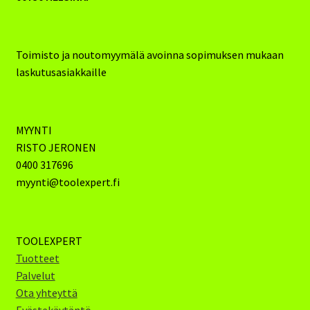
Toimisto ja noutomyymälä avoinna sopimuksen mukaan
laskutusasiakkaille
MYYNTI
RISTO JERONEN
0400 317696
myynti@toolexpert.fi
TOOLEXPERT
Tuotteet
Palvelut
Ota yhteyttä
Evästekäytäntö