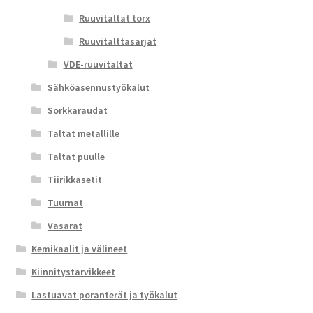
Ruuvitaltat torx
Ruuvitalttasarjat
VDE-ruuvitaltat
Sähköasennustyökalut
Sorkkaraudat
Taltat metallille
Taltat puulle
Tiirikkasetit
Tuurnat
Vasarat
Kemikaalit ja välineet
Kiinnitystarvikkeet
Lastuavat poranterät ja työkalut