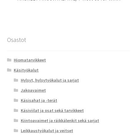
Osastot
Hiomatarvikkeet
Käsityökalut
Hylsyt, hylsytyökalut ja sarjat
Jakoavaimet
Käsisahat ja -terät
Käsiviilat ja osat sekä tarvikkeet
Kiintoavaimet ja räikkälenkit sekä sarjat
Leikkaustyökalut ja veitset