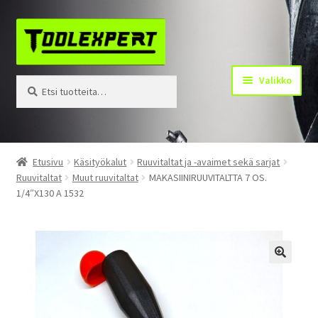
Siirry
Siirry
navigointiin
sisältöön
Valikko
Etsi:
Haku
Tuotteet
Etusivu
Käsityökalut
Ruuvitaltat ja -avaimet sekä sarjat
Ruuvitaltat
Muut ruuvitaltat
MAKASIINIRUUVITALTTA 7 OS.
Yhteystiedot
1/4″X130 A 1532
Kotisivu