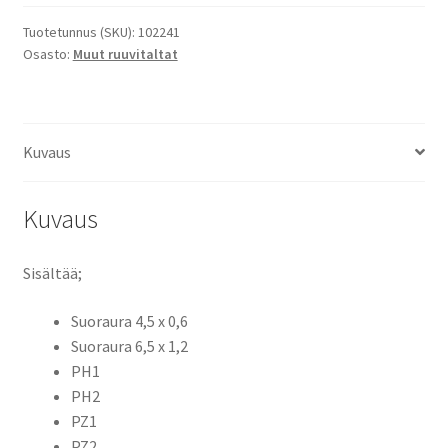
Tuotetunnus (SKU):
102241
Osasto:
Muut ruuvitaltat
Kuvaus
Kuvaus
Sisältää;
Suoraura 4,5 x 0,6
Suoraura 6,5 x 1,2
PH1
PH2
PZ1
PZ2