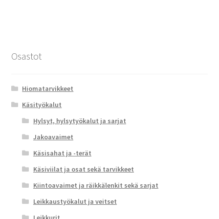
Osastot
Hiomatarvikkeet
Käsityökalut
Hylsyt, hylsytyökalut ja sarjat
Jakoavaimet
Käsisahat ja -terät
Käsiviilat ja osat sekä tarvikkeet
Kiintoavaimet ja räikkälenkit sekä sarjat
Leikkaustyökalut ja veitset
Leikkurit