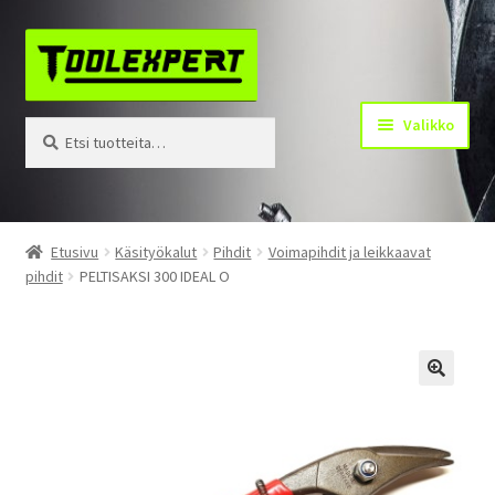
Siirry
Siirry
navigointiin
sisältöön
Valikko
Etsi:
Haku
Tuotteet
Etusivu
Käsityökalut
Pihdit
Voimapihdit ja leikkaavat
pihdit
PELTISAKSI 300 IDEAL O
Yhteystiedot
Kotisivu