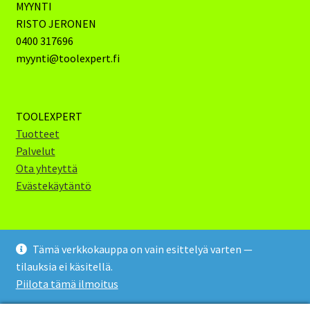
MYYNTI
RISTO JERONEN
0400 317696
myynti@toolexpert.fi
TOOLEXPERT
Tuotteet
Palvelut
Ota yhteyttä
Evästekäytäntö
Tämä verkkokauppa on vain esittelyä varten —
tilauksia ei käsitellä.
Toolexpert Oy 2024 (c)
Piilota tämä ilmoitus