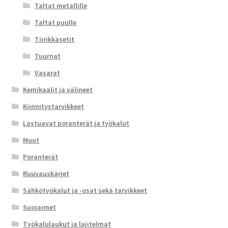
Taltat metallille
Taltat puulle
Tiirikkasetit
Tuurnat
Vasarat
Kemikaalit ja välineet
Kiinnitystarvikkeet
Lastuavat poranterät ja työkalut
Muut
Poranterät
Ruuvauskärjet
Sähkötyökalut ja -osat sekä tarvikkeet
Suojaimet
Työkalulaukut ja lajitelmat