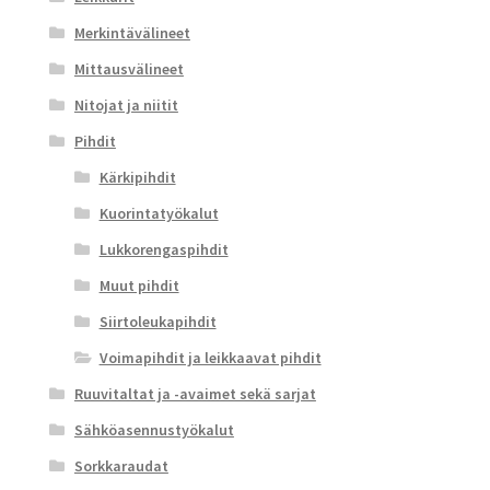
Merkintävälineet
Mittausvälineet
Nitojat ja niitit
Pihdit
Kärkipihdit
Kuorintatyökalut
Lukkorengaspihdit
Muut pihdit
Siirtoleukapihdit
Voimapihdit ja leikkaavat pihdit
Ruuvitaltat ja -avaimet sekä sarjat
Sähköasennustyökalut
Sorkkaraudat