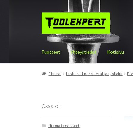
Siirry
Siirry
navigointiin
sisältöön
Tuotteet
Yhteystiedot
Kotisivu
Etusivu
Lastuavat poranterät ja työkalut
Por
Osastot
Hiomatarvikkeet