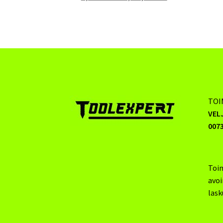
TOI
VEL
0073
Toi
avo
lask