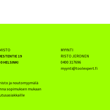
MISTO
MYYNTI
JESTENTIE 19
RISTO JERONEN
0 HELSINKI
0400 317696
myynti@toolexpert.fi
misto ja noutomyymälä
inna sopimuksen mukaan
utusasiakkaille