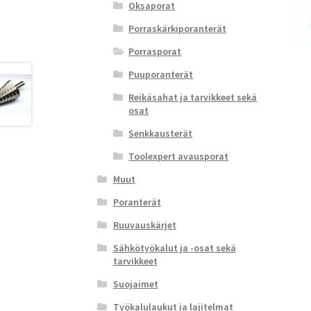
Oksaporat
Porraskärkiporanterät
Porrasporat
Puuporanterät
Reikäsahat ja tarvikkeet sekä
osat
Senkkausterät
Toolexpert avausporat
Muut
Poranterät
Ruuvauskärjet
Sähkötyökalut ja -osat sekä
tarvikkeet
Suojaimet
Työkalulaukut ja lajitelmat