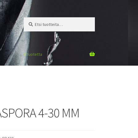
Etsi:
Haku
0 tuotetta
SPORA 4-30 MM