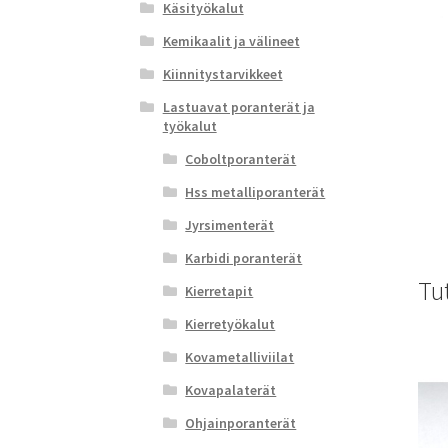
Käsityökalut
Kemikaalit ja välineet
Kiinnitystarvikkeet
Lastuavat poranterät ja
työkalut
Coboltporanterät
Hss metalliporanterät
Jyrsimenterät
Karbidi poranterät
Tu
Kierretapit
Kierretyökalut
Kovametalliviilat
Kovapalaterät
Ohjainporanterät