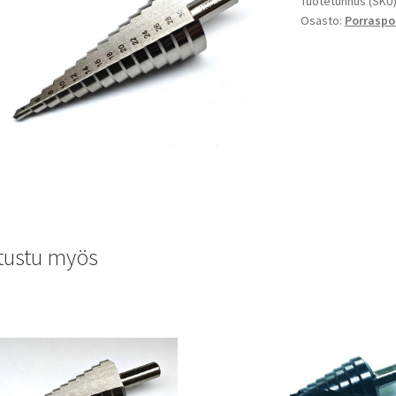
Tuotetunnus (SKU
Osasto:
Porraspo
tustu myös