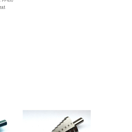
):
PP430
rat