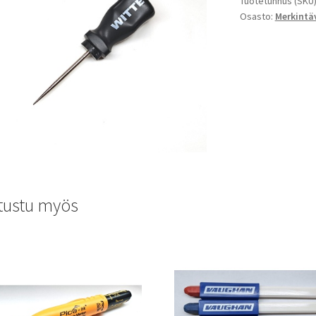
Tuotetunnus (SKU
Osasto:
Merkintä
tustu myös