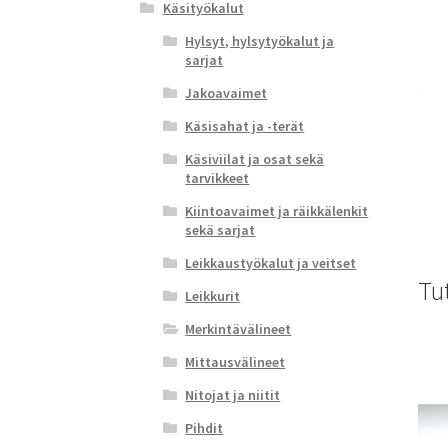
Käsityökalut
Hylsyt, hylsytyökalut ja
sarjat
Jakoavaimet
Käsisahat ja -terät
Käsiviilat ja osat sekä
tarvikkeet
Kiintoavaimet ja räikkälenkit
sekä sarjat
Leikkaustyökalut ja veitset
Tu
Leikkurit
Merkintävälineet
Mittausvälineet
Nitojat ja niitit
Pihdit