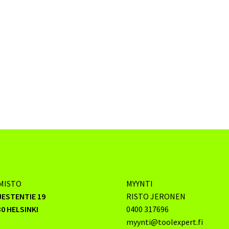
MISTO
MYYNTI
JESTENTIE 19
RISTO JERONEN
0 HELSINKI
0400 317696
myynti@toolexpert.fi