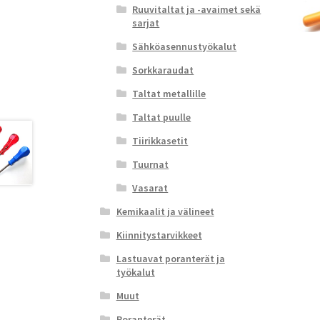
Ruuvitaltat ja -avaimet sekä
sarjat
Sähköasennustyökalut
Sorkkaraudat
Taltat metallille
Taltat puulle
Tiirikkasetit
Tuurnat
Vasarat
Kemikaalit ja välineet
Kiinnitystarvikkeet
Lastuavat poranterät ja
työkalut
Muut
Poranterät