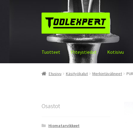
Siirry
Siirry
navigointiin
sisältöön
Tuotteet
Yhteystiedot
Kotisivu
Etusivu
Käsityökalut
Merkintävälineet
PUR
Osastot
Hiomatarvikkeet