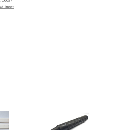
):
10057
välineet