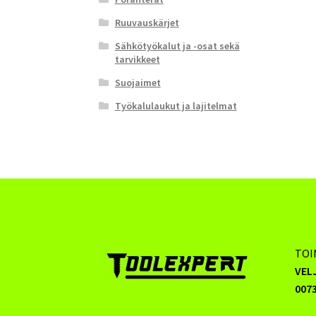
Ruuvauskärjet
Sähkötyökalut ja -osat sekä
tarvikkeet
Suojaimet
Työkalulaukut ja lajitelmat
TOI
VEL
0073