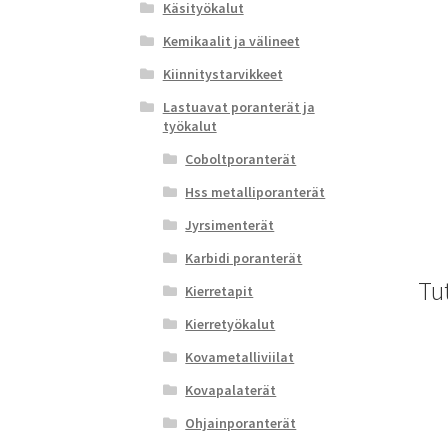
Käsityökalut
Kemikaalit ja välineet
Kiinnitystarvikkeet
Lastuavat poranterät ja
työkalut
Coboltporanterät
Hss metalliporanterät
Jyrsimenterät
Karbidi poranterät
Tu
Kierretapit
Kierretyökalut
Kovametalliviilat
Kovapalaterät
Ohjainporanterät