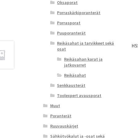
Oksaporat
Porraskärkiporanterät
Porrasporat
Puuporanterät
Reikäsahat ja tarvikkeet sekä
HS
osat
Reikäsahan karat ja
jatkovarret
Reikäsahat
Senkkausterät
Toolexpert avausporat
Muut
Poranterät
Ruuvauskärjet
Sähkötyökalut ja -osat sekä