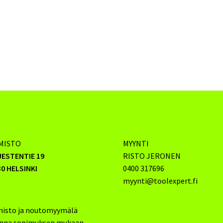
MISTO
MYYNTI
JESTENTIE 19
RISTO JERONEN
0 HELSINKI
0400 317696
myynti@toolexpert.fi
misto ja noutomyymälä
inna sopimuksen mukaan