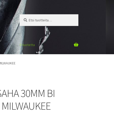
Etsi:
Haku
0 tuotetta
MILWAUKEE
SAHA 30MM BI
 MILWAUKEE