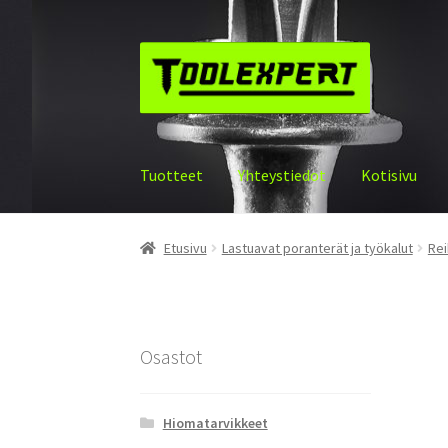
Siirry
Siirry
navigointiin
sisältöön
Tuotteet
Yhteystiedot
Kotisivu
Etusivu
Lastuavat poranterät ja työkalut
Rei
Osastot
Hiomatarvikkeet