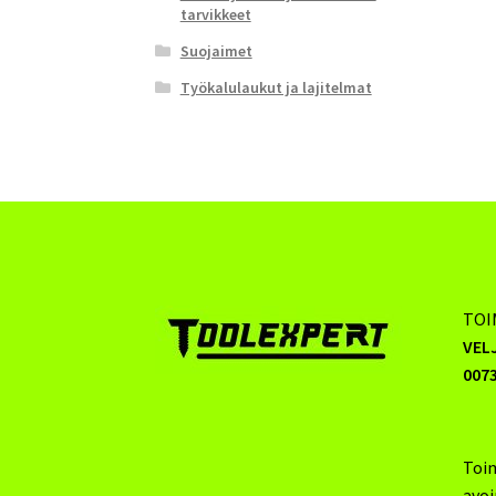
tarvikkeet
Suojaimet
Työkalulaukut ja lajitelmat
TOI
VEL
0073
Toi
avo