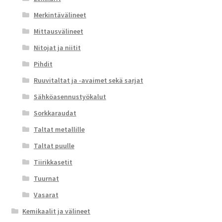
Merkintävälineet
Mittausvälineet
Nitojat ja niitit
Pihdit
Ruuvitaltat ja -avaimet sekä sarjat
Sähköasennustyökalut
Sorkkaraudat
Taltat metallille
Taltat puulle
Tiirikkasetit
Tuurnat
Vasarat
Kemikaalit ja välineet