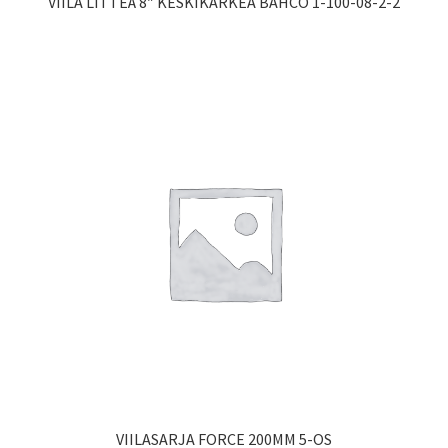
VIILA LITTEÄ 8″ KESKIKARKEA BAHCO 1-100-08-2-2
VIILASARJA FORCE 200MM 5-OS