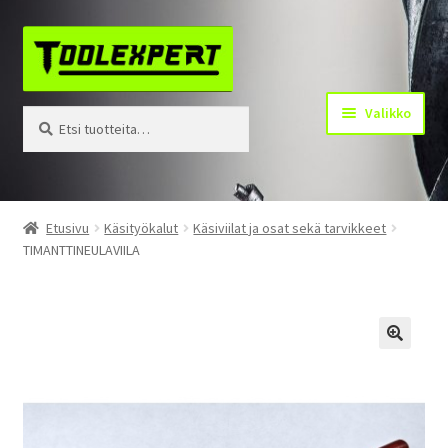
Siirry
Siirry
navigointiin
sisältöön
Valikko
Etsi:
Haku
Tuotteet
Etusivu
Käsityökalut
Käsiviilat ja osat sekä tarvikkeet
TIMANTTINEULAVIILA
Yhteystiedot
Kotisivu