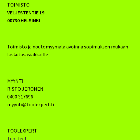
TOIMISTO
VELJESTENTIE 19
00730 HELSINKI
Toimisto ja noutomyymälä avoinna sopimuksen mukaan
laskutusasiakkaille
MYYNTI
RISTO JERONEN
0400 317696
myynti@toolexpert.fi
TOOLEXPERT
Tuotteet