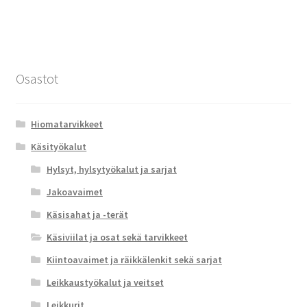
Osastot
Hiomatarvikkeet
Käsityökalut
Hylsyt, hylsytyökalut ja sarjat
Jakoavaimet
Käsisahat ja -terät
Käsiviilat ja osat sekä tarvikkeet
Kiintoavaimet ja räikkälenkit sekä sarjat
Leikkaustyökalut ja veitset
Leikkurit