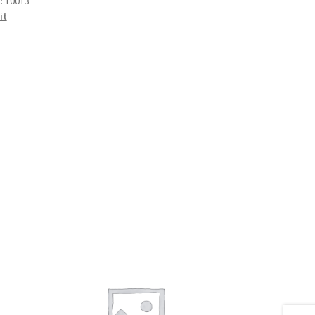
):
10013
it