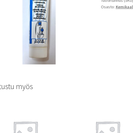
Tuotetunnus (SKU
Osasto:
Kemikaal
tustu myös