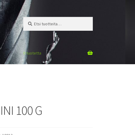
Etsi:
Haku
0 tuotetta
INI 100 G