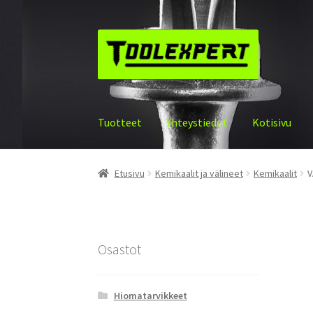
Siirry
Siirry
navigointiin
sisältöön
Tuotteet
Yhteystiedot
Kotisivu
Etusivu
Kemikaalit ja välineet
Kemikaalit
V
Osastot
Hiomatarvikkeet