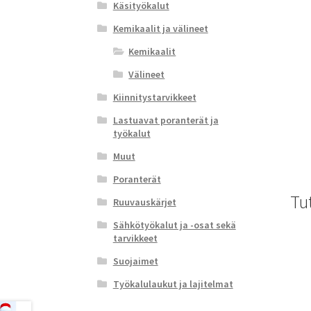
Käsityökalut
Kemikaalit ja välineet
Kemikaalit
Välineet
Kiinnitystarvikkeet
Lastuavat poranterät ja
työkalut
Muut
Poranterät
Tu
Ruuvauskärjet
Sähkötyökalut ja -osat sekä
tarvikkeet
Suojaimet
Työkalulaukut ja lajitelmat