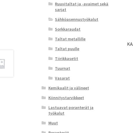
Ruuvitaltat ja -avaimet sekä
sarjat
Sähköasennustyökalut
Sorkkaraudat
Taltat metallille
KA
Taltat puulle
Tiirikkasetit
Tuurnat
Vasarat
Kemikaalit ja välineet
Kiinnitystarvikkeet
Lastuavat poranterät ja
työkalut
Muut
Poranterät