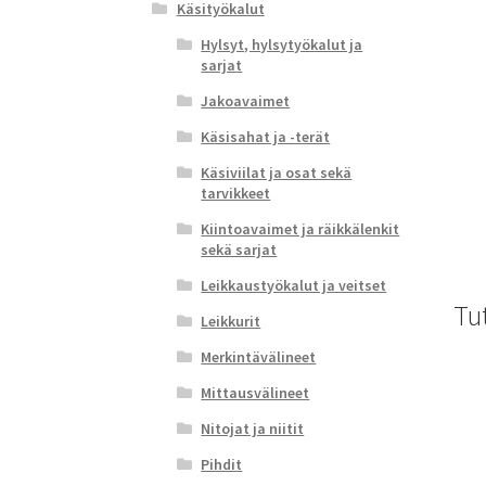
Käsityökalut
Hylsyt, hylsytyökalut ja
sarjat
Jakoavaimet
Käsisahat ja -terät
Käsiviilat ja osat sekä
tarvikkeet
Kiintoavaimet ja räikkälenkit
sekä sarjat
Leikkaustyökalut ja veitset
Tu
Leikkurit
Merkintävälineet
Mittausvälineet
Nitojat ja niitit
Pihdit