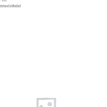
):
VV5
ennustyökalut