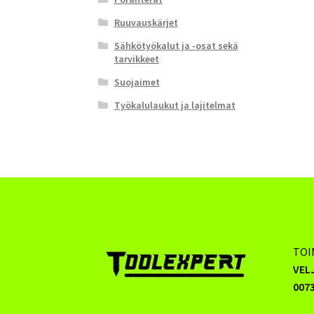
Ruuvauskärjet
Sähkötyökalut ja -osat sekä
tarvikkeet
Suojaimet
Työkalulaukut ja lajitelmat
TOI
VEL
0073