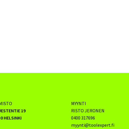
MISTO
MYYNTI
JESTENTIE 19
RISTO JERONEN
0 HELSINKI
0400 317696
myynti@toolexpert.fi