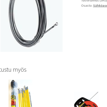
Tuotetunnus (SKU
Osasto:
Sähköas
tustu myös