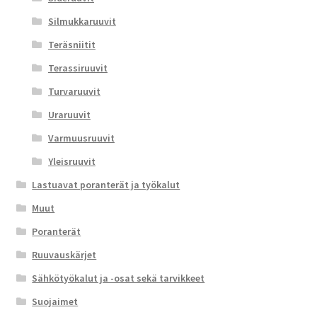
Silmukkaruuvit
Teräsniitit
Terassiruuvit
Turvaruuvit
Uraruuvit
Varmuusruuvit
Yleisruuvit
Lastuavat poranterät ja työkalut
Muut
Poranterät
Ruuvauskärjet
Sähkötyökalut ja -osat sekä tarvikkeet
Suojaimet