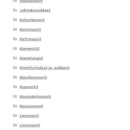
Hobauruuvit
Johtokiinnikkeet
Kalusteruuvit
Kansiruuvit
Kattoruuvit
Kierreniitit
Kierretangot
Kiinnitystulpat ja -ankkurit
Kipsilevyruuvit
Kupuniitit
Kuusiokoloruuvit
Kuusioruuvit
Levyruuvit
Listaruuvit