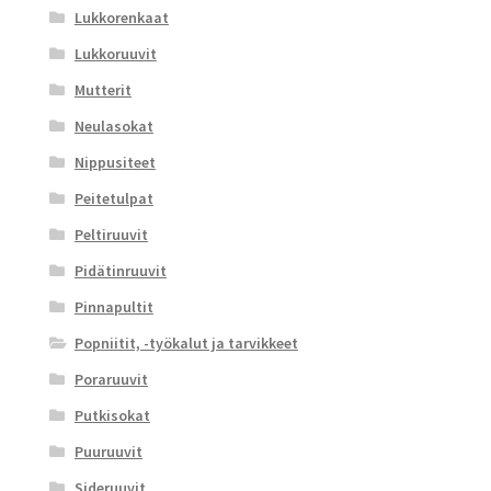
Lukkorenkaat
Lukkoruuvit
Mutterit
Neulasokat
Nippusiteet
Peitetulpat
Peltiruuvit
Pidätinruuvit
Pinnapultit
Popniitit, -työkalut ja tarvikkeet
Poraruuvit
Putkisokat
Puuruuvit
Sideruuvit