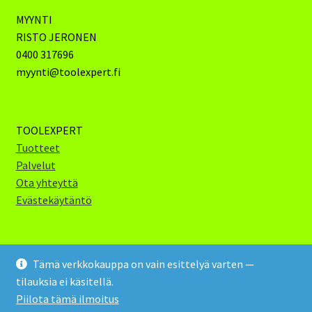
MYYNTI
RISTO JERONEN
0400 317696
myynti@toolexpert.fi
TOOLEXPERT
Tuotteet
Palvelut
Ota yhteyttä
Evästekäytäntö
Tämä verkkokauppa on vain esittelyä varten —
tilauksia ei käsitellä.
Toolexpert Oy 2024 (c)
Piilota tämä ilmoitus