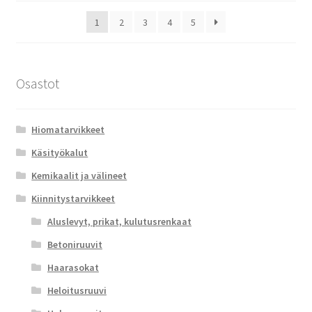
1
2
3
4
5
Osastot
Hiomatarvikkeet
Käsityökalut
Kemikaalit ja välineet
Kiinnitystarvikkeet
Aluslevyt, prikat, kulutusrenkaat
Betoniruuvit
Haarasokat
Heloitusruuvi