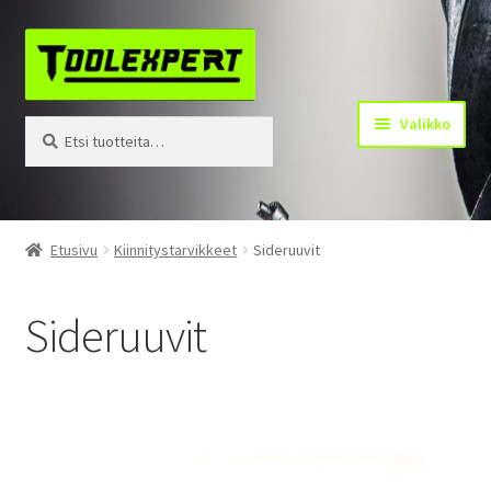
Siirry
Siirry
navigointiin
sisältöön
Valikko
Etsi:
Haku
Tuotteet
Etusivu
Kiinnitystarvikkeet
Sideruuvit
Yhteystiedot
Sideruuvit
Kotisivu