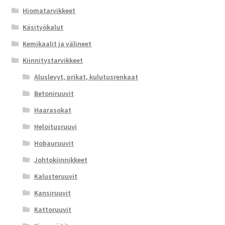
Hiomatarvikkeet
Käsityökalut
Kemikaalit ja välineet
Kiinnitystarvikkeet
Aluslevyt, prikat, kulutusrenkaat
Betoniruuvit
Haarasokat
Heloitusruuvi
Hobauruuvit
Johtokiinnikkeet
Kalusteruuvit
Kansiruuvit
Kattoruuvit