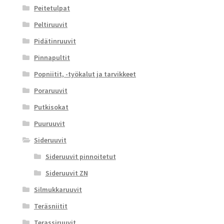
Peitetulpat
Peltiruuvit
Pidätinruuvit
Pinnapultit
Popniitit, -työkalut ja tarvikkeet
Poraruuvit
Putkisokat
Puuruuvit
Sideruuvit
Sideruuvit pinnoitetut
Sideruuvit ZN
Silmukkaruuvit
Teräsniitit
Terassiruuvit