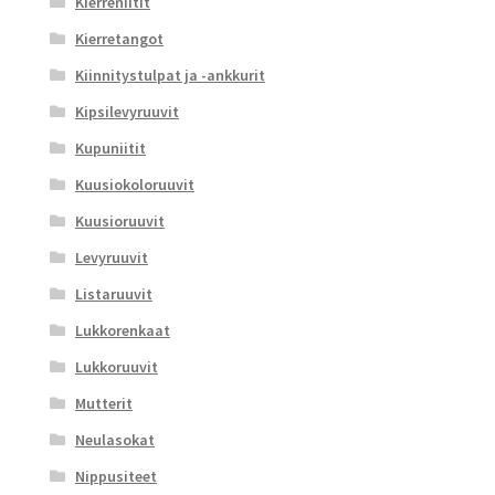
Kierreniitit
Kierretangot
Kiinnitystulpat ja -ankkurit
Kipsilevyruuvit
Kupuniitit
Kuusiokoloruuvit
Kuusioruuvit
Levyruuvit
Listaruuvit
Lukkorenkaat
Lukkoruuvit
Mutterit
Neulasokat
Nippusiteet