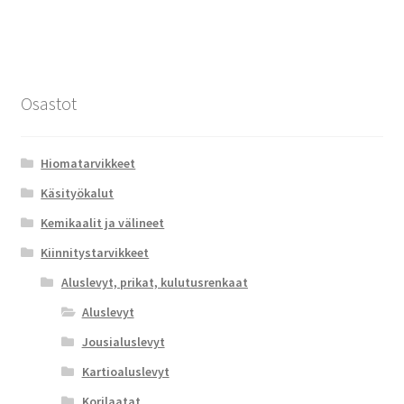
Osastot
Hiomatarvikkeet
Käsityökalut
Kemikaalit ja välineet
Kiinnitystarvikkeet
Aluslevyt, prikat, kulutusrenkaat
Aluslevyt
Jousialuslevyt
Kartioaluslevyt
Korilaatat