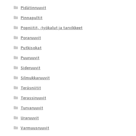
Pidätinruuvit
Pinnapultit
Popniitit, -työkalut ja tarvikkeet
Poraruuvit
Putkisokat
Puuruuvit
Sideruuvit
Silmukkaruuvit
Teräsniitit
Terassiruuvit
Turvaruuvit
Uraruuvit
Varmuusruuvit