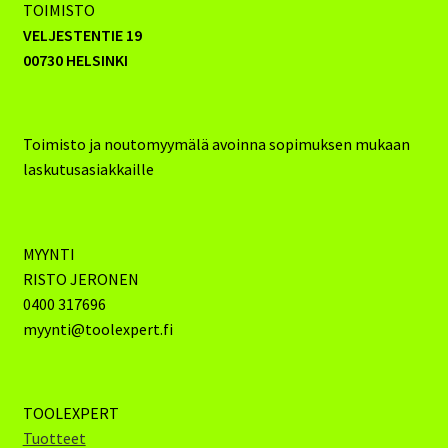
TOIMISTO
VELJESTENTIE 19
00730 HELSINKI
Toimisto ja noutomyymälä avoinna sopimuksen mukaan
laskutusasiakkaille
MYYNTI
RISTO JERONEN
0400 317696
myynti@toolexpert.fi
TOOLEXPERT
Tuotteet