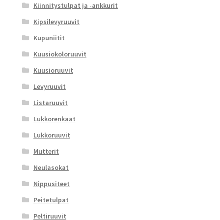
Kiinnitystulpat ja -ankkurit
Kipsilevyruuvit
Kupuniitit
Kuusiokoloruuvit
Kuusioruuvit
Levyruuvit
Listaruuvit
Lukkorenkaat
Lukkoruuvit
Mutterit
Neulasokat
Nippusiteet
Peitetulpat
Peltiruuvit