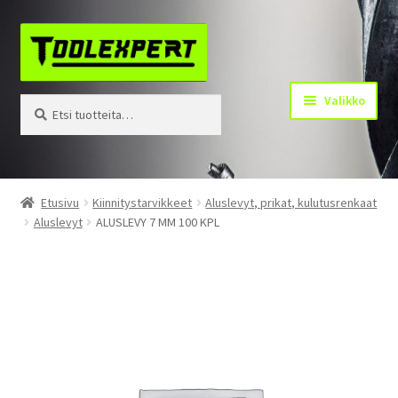
Siirry
Siirry
navigointiin
sisältöön
Valikko
Etsi:
Haku
Tuotteet
Etusivu
Kiinnitystarvikkeet
Aluslevyt, prikat, kulutusrenkaat
Aluslevyt
ALUSLEVY 7 MM 100 KPL
Yhteystiedot
Kotisivu