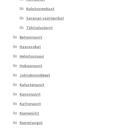
Kulutusrenkaat
Saranan säätöprikat
Tähtialuslevyt
Betoniruuvit
Haarasokat
Heloitusruuvi
Hobauruuvit
Johtokiinnikkeet
Kalusteruuvit
Kansiruuvit
Kattoruuvit
Kierreniitit
Kierretangot