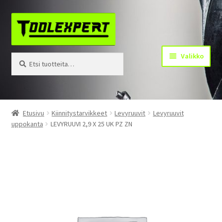
Siirry
Siirry
navigointiin
sisältöön
Valikko
Etsi:
Haku
Tuotteet
Etusivu
Kiinnitystarvikkeet
Levyruuvit
Levyruuvit
uppokanta
LEVYRUUVI 2,9 X 25 UK PZ ZN
Yhteystiedot
Kotisivu