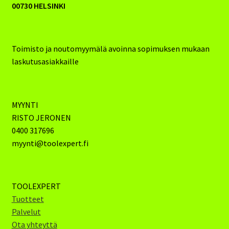
00730 HELSINKI
Toimisto ja noutomyymälä avoinna sopimuksen mukaan
laskutusasiakkaille
MYYNTI
RISTO JERONEN
0400 317696
myynti@toolexpert.fi
TOOLEXPERT
Tuotteet
Palvelut
Ota yhteyttä