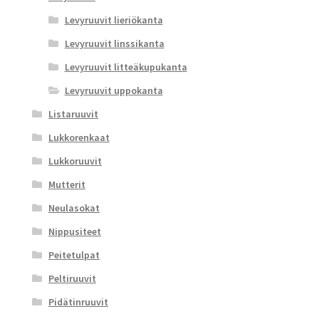
Levyruuvit lieriökanta
Levyruuvit linssikanta
Levyruuvit litteäkupukanta
Levyruuvit uppokanta
Listaruuvit
Lukkorenkaat
Lukkoruuvit
Mutterit
Neulasokat
Nippusiteet
Peitetulpat
Peltiruuvit
Pidätinruuvit