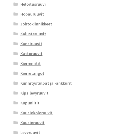
Heloitusruuvi
Hobauruuvit
Johtokiinnikkeet
Kalusteruuvit
Kansiruuvit
Kattoruuvit
Kierreniitit
Kierretangot
Kiinnitystulpat ja -ankkurit
Kipsilevyruuvit
Kupuniitit
Kuusiokoloruuvit
Kuusioruuvit
Levyruuvit