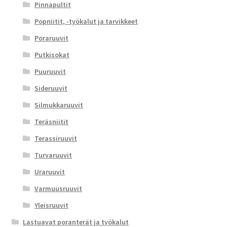
Pinnapultit
Popniitit, -työkalut ja tarvikkeet
Poraruuvit
Putkisokat
Puuruuvit
Sideruuvit
Silmukkaruuvit
Teräsniitit
Terassiruuvit
Turvaruuvit
Uraruuvit
Varmuusruuvit
Yleisruuvit
Lastuavat poranterät ja työkalut