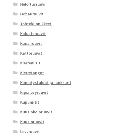
Heloitusruuvi
Hobauruuvit
Johtokiinnikkeet
Kalusteruuvit
Kansiruuvit
Kattoruuvit
Kierreniitit
Kierretangot
Kiinnitystulpat ja -ankkurit
Kipsilevyruuvit
Kupuniitit
Kuusiokoloruuvit
Kuusioruuvit
Levyruuvit