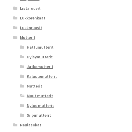
Listaruuvit
Lukkorenkaat
Lukkoruuvit
Mutterit
Hattumutterit
Hylsymutterit
Jatkomutterit
Kalustemutterit
Mutterit
Muut mutterit
Nyloc mutterit
Siipimutterit
Neulasokat