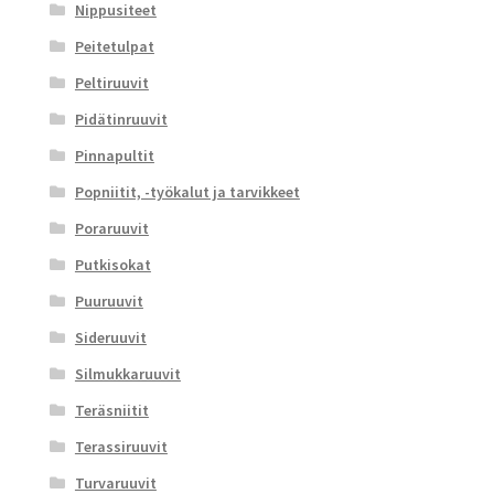
Nippusiteet
Peitetulpat
Peltiruuvit
Pidätinruuvit
Pinnapultit
Popniitit, -työkalut ja tarvikkeet
Poraruuvit
Putkisokat
Puuruuvit
Sideruuvit
Silmukkaruuvit
Teräsniitit
Terassiruuvit
Turvaruuvit