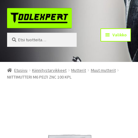
Siirry
Siirry
navigointiin
sisältöön
Valikko
Etsi:
Haku
Tuotteet
Etusivu
Kiinnitystarvikkeet
Mutterit
Muut mutterit
NIITTIMUTTERI M6 PELTI ZNC 100 KPL
Yhteystiedot
Kotisivu