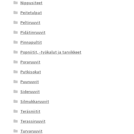
Nippusiteet
Peitetulpat
Peltiruuvit
Pidätinruuvit
Pinnapultit
Popniitit, -työkalut ja tarvikkeet
Poraruuvit
Putkisokat
Puuruuvit
Sideruuvit
Silmukkaruuvit
Teräsniitit
Terassiruuvit
Turvaruuvit