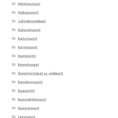
Heloitusruuvi
Hobauruuvit
Johtokiinnikkeet
Kalusteruuvit
Kansiruuvit
Kattoruuvit
Kierreniitit
Kierretangot
Kiinnitystulpat ja -ankkurit
Kipsilevyruuvit
Kupuniitit
Kuusiokoloruuvit
Kuusioruuvit
Levyruuvit