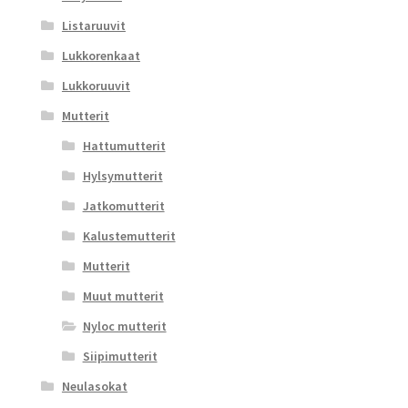
Listaruuvit
Lukkorenkaat
Lukkoruuvit
Mutterit
Hattumutterit
Hylsymutterit
Jatkomutterit
Kalustemutterit
Mutterit
Muut mutterit
Nyloc mutterit
Siipimutterit
Neulasokat