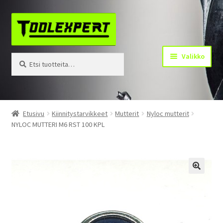
Siirry
Siirry
navigointiin
sisältöön
Valikko
Etsi:
Haku
Tuotteet
Etusivu
Kiinnitystarvikkeet
Mutterit
Nyloc mutterit
NYLOC MUTTERI M6 RST 100 KPL
Yhteystiedot
Kotisivu