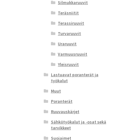
Silmukkaruuvit
Teräsniitit
Terassiruuvit
Turvaruuvit
Uraruuvit
Varmuusruuvit
Yleisruuvit
Lastuavat poranterät ja
työkalut
Muut
Poranterät
Ruuvauskärjet
Sähkötyökalut ja -osat sekä
tarvikkeet
Suojaimet