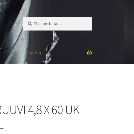
Etsi:
Haku
0 tuotetta
UVI 4,8 X 60 UK
L