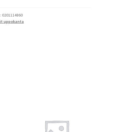
):
0201114860
it uppokanta