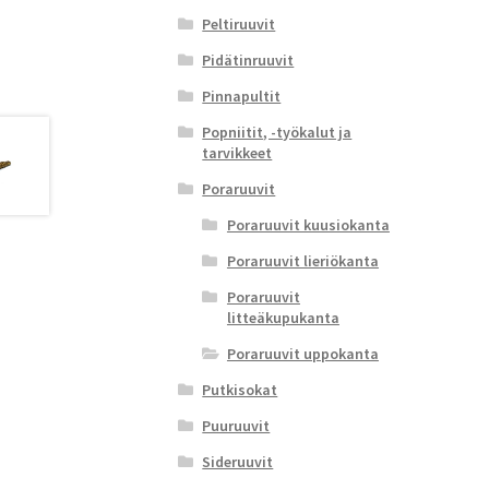
Peltiruuvit
Pidätinruuvit
Pinnapultit
Popniitit, -työkalut ja
tarvikkeet
Poraruuvit
Poraruuvit kuusiokanta
Poraruuvit lieriökanta
Poraruuvit
litteäkupukanta
Poraruuvit uppokanta
Putkisokat
Puuruuvit
Sideruuvit