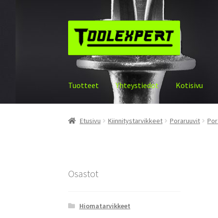
Siirry
Siirry
navigointiin
sisältöön
Tuotteet
Yhteystiedot
Kotisivu
Etusivu
Kiinnitystarvikkeet
Poraruuvit
Por
Osastot
Hiomatarvikkeet