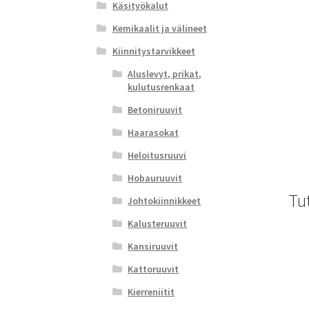
Käsityökalut
Kemikaalit ja välineet
Kiinnitystarvikkeet
Aluslevyt, prikat,
kulutusrenkaat
Betoniruuvit
Haarasokat
Heloitusruuvi
Hobauruuvit
Tu
Johtokiinnikkeet
Kalusteruuvit
Kansiruuvit
Kattoruuvit
Kierreniitit