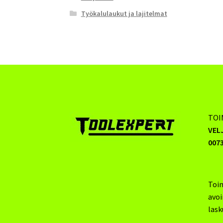
Työkalulaukut ja lajitelmat
TOI
VEL
0073
Toi
avo
lask