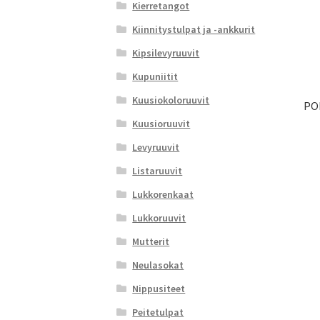
Kierretangot
Kiinnitystulpat ja -ankkurit
Kipsilevyruuvit
Kupuniitit
Kuusiokoloruuvit
POR
Kuusioruuvit
Levyruuvit
Listaruuvit
Lukkorenkaat
Lukkoruuvit
Mutterit
Neulasokat
Nippusiteet
Peitetulpat