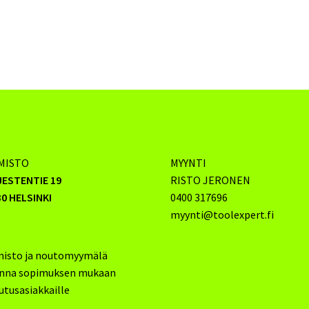
MISTO
MYYNTI
JESTENTIE 19
RISTO JERONEN
0 HELSINKI
0400 317696
myynti@toolexpert.fi
misto ja noutomyymälä
inna sopimuksen mukaan
utusasiakkaille