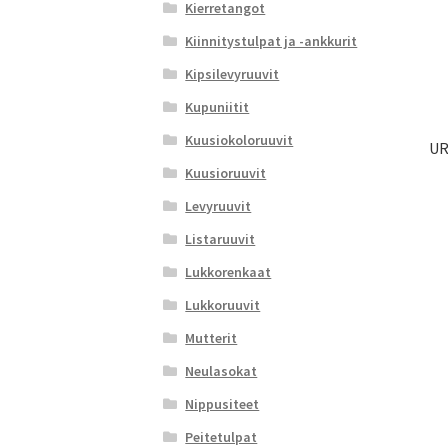
Kierretangot
Kiinnitystulpat ja -ankkurit
Kipsilevyruuvit
Kupuniitit
Kuusiokoloruuvit
UR
Kuusioruuvit
Levyruuvit
Listaruuvit
Lukkorenkaat
Lukkoruuvit
Mutterit
Neulasokat
Nippusiteet
Peitetulpat