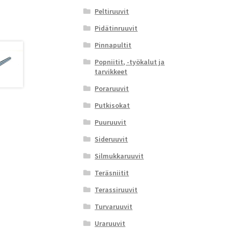
Peltiruuvit
Pidätinruuvit
Pinnapultit
Popniitit, -työkalut ja
tarvikkeet
Poraruuvit
Putkisokat
Puuruuvit
Sideruuvit
Silmukkaruuvit
Teräsniitit
Terassiruuvit
Turvaruuvit
Uraruuvit