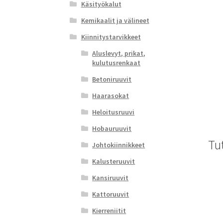
Käsityökalut
Kemikaalit ja välineet
Kiinnitystarvikkeet
Aluslevyt, prikat,
kulutusrenkaat
Betoniruuvit
Haarasokat
Heloitusruuvi
Hobauruuvit
Tu
Johtokiinnikkeet
Kalusteruuvit
Kansiruuvit
Kattoruuvit
Kierreniitit