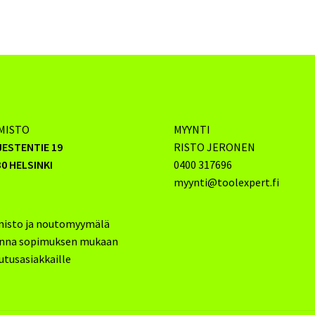
MISTO
MYYNTI
JESTENTIE 19
RISTO JERONEN
0 HELSINKI
0400 317696
myynti@toolexpert.fi
misto ja noutomyymälä
inna sopimuksen mukaan
utusasiakkaille