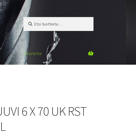
Etsi:
Haku
0 tuotetta
VI 6 X 70 UK RST
L