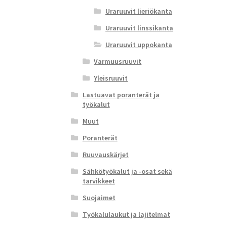
Uraruuvit lieriökanta
Uraruuvit linssikanta
Uraruuvit uppokanta
Varmuusruuvit
Yleisruuvit
Lastuavat poranterät ja
työkalut
Muut
Poranterät
Ruuvauskärjet
Sähkötyökalut ja -osat sekä
tarvikkeet
Suojaimet
Työkalulaukut ja lajitelmat