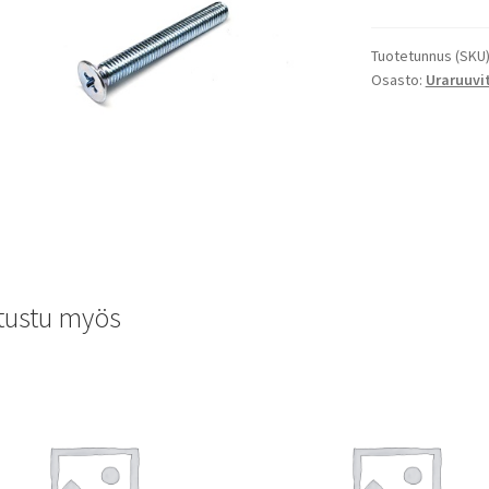
Tuotetunnus (SKU
Osasto:
Uraruuvi
tustu myös