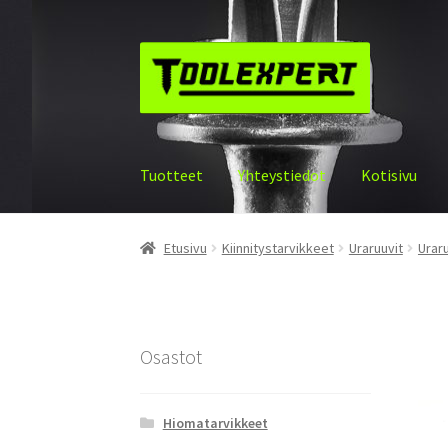
Siirry
Siirry
navigointiin
sisältöön
Tuotteet
Yhteystiedot
Kotisivu
Etusivu
Kiinnitystarvikkeet
Uraruuvit
Urar
Osastot
Hiomatarvikkeet