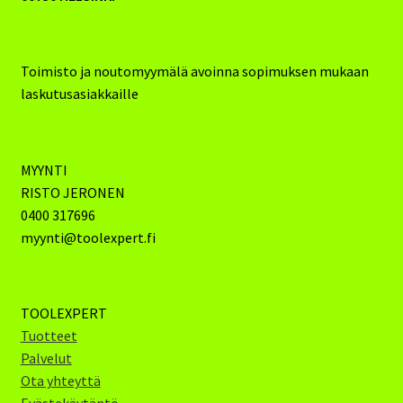
Toimisto ja noutomyymälä avoinna sopimuksen mukaan
laskutusasiakkaille
MYYNTI
RISTO JERONEN
0400 317696
myynti@toolexpert.fi
TOOLEXPERT
Tuotteet
Palvelut
Ota yhteyttä
Evästekäytäntö