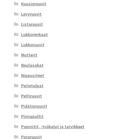
Kuusioruuvit
Levyruuvit
Listaruuvit
Lukkorenkaat
Lukkoruuvit
Mutterit
Neulasokat
Nippusiteet
Peitetulpat
Peltiruuvit
Pidätinruuvit
Pinnapultit
Popniitit, -työkalut ja tarvikkeet
Poraruuvit