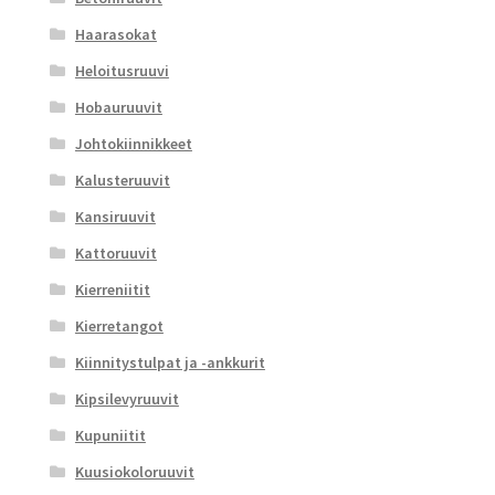
Haarasokat
Heloitusruuvi
Hobauruuvit
Johtokiinnikkeet
Kalusteruuvit
Kansiruuvit
Kattoruuvit
Kierreniitit
Kierretangot
Kiinnitystulpat ja -ankkurit
Kipsilevyruuvit
Kupuniitit
Kuusiokoloruuvit