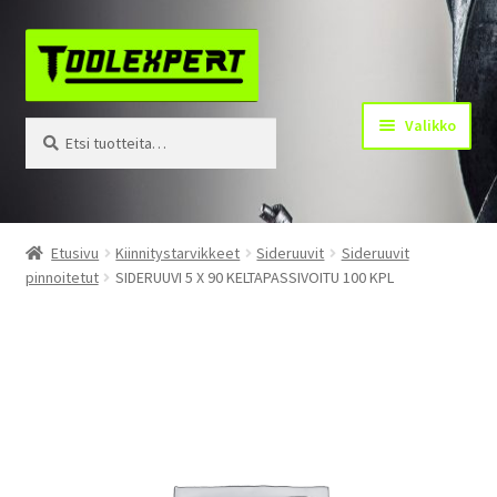
Siirry
Siirry
navigointiin
sisältöön
Valikko
Etsi:
Haku
Tuotteet
Etusivu
Kiinnitystarvikkeet
Sideruuvit
Sideruuvit
pinnoitetut
SIDERUUVI 5 X 90 KELTAPASSIVOITU 100 KPL
Yhteystiedot
Kotisivu