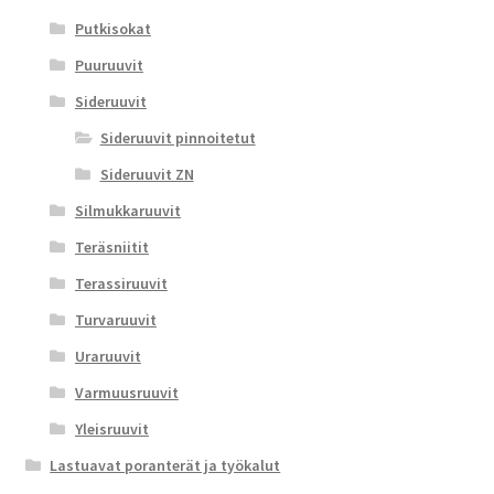
Putkisokat
Puuruuvit
Sideruuvit
Sideruuvit pinnoitetut
Sideruuvit ZN
Silmukkaruuvit
Teräsniitit
Terassiruuvit
Turvaruuvit
Uraruuvit
Varmuusruuvit
Yleisruuvit
Lastuavat poranterät ja työkalut