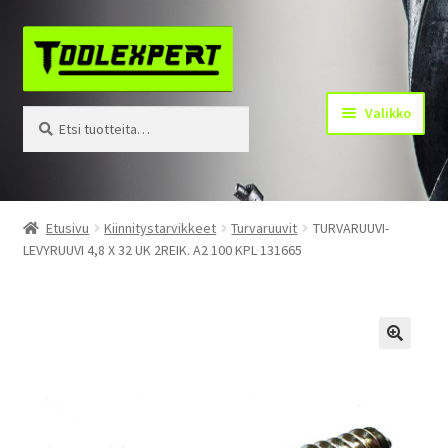
Siirry
Siirry
navigointiin
sisältöön
Valikko
Etsi:
Haku
Tuotteet
Etusivu
Kiinnitystarvikkeet
Turvaruuvit
TURVARUUVI-
LEVYRUUVI 4,8 X 32 UK 2REIK. A2 100 KPL 131665
Yhteystiedot
Kotisivu