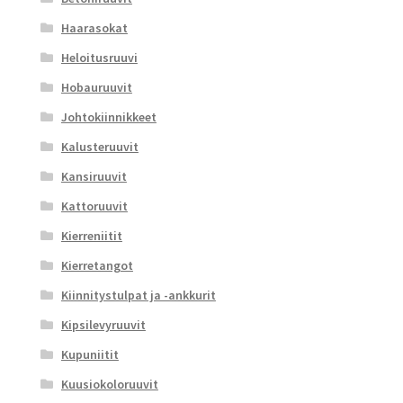
Haarasokat
Heloitusruuvi
Hobauruuvit
Johtokiinnikkeet
Kalusteruuvit
Kansiruuvit
Kattoruuvit
Kierreniitit
Kierretangot
Kiinnitystulpat ja -ankkurit
Kipsilevyruuvit
Kupuniitit
Kuusiokoloruuvit