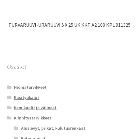
TURVARUUVI-URARUUVI 5 X 25 UK KKT A2 100 KPL 911325
Osastot
Hiomatarvikkeet
Käsityökalut
Kemikaalit ja välineet
Kiinnitystarvikkeet
Aluslevyt, prikat, kulutusrenkaat
Betoniruuvit