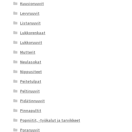
Kuusioruuvit
Levyruuvit
Listaruuvit
Lukkorenkaat
Lukkoruuvit
Mutterit
Neulasokat
Nippusiteet
Peitetulpat
Peltiruuvit
Pidätinruuvit
Pinnapultit
Popniitit, -työkalut ja tarvikkeet
Poraruuvit