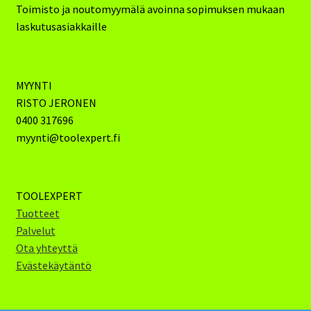
Toimisto ja noutomyymälä avoinna sopimuksen mukaan
laskutusasiakkaille
MYYNTI
RISTO JERONEN
0400 317696
myynti@toolexpert.fi
TOOLEXPERT
Tuotteet
Palvelut
Ota yhteyttä
Evästekäytäntö