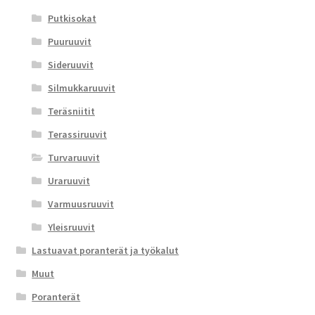
Putkisokat
Puuruuvit
Sideruuvit
Silmukkaruuvit
Teräsniitit
Terassiruuvit
Turvaruuvit
Uraruuvit
Varmuusruuvit
Yleisruuvit
Lastuavat poranterät ja työkalut
Muut
Poranterät